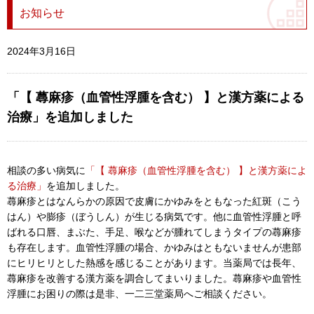
お知らせ
2024年3月16日
「【 蕁麻疹（血管性浮腫を含む） 】と漢方薬による
治療」を追加しました
相談の多い病気に
「【 蕁麻疹（血管性浮腫を含む） 】と漢方薬によ
る治療」
を追加しました。
蕁麻疹とはなんらかの原因で皮膚にかゆみをともなった紅斑（こう
はん）や膨疹（ぼうしん）が生じる病気です。他に血管性浮腫と呼
ばれる口唇、まぶた、手足、喉などが腫れてしまうタイプの蕁麻疹
も存在します。血管性浮腫の場合、かゆみはともないませんが患部
にヒリヒリとした熱感を感じることがあります。当薬局では長年、
蕁麻疹を改善する漢方薬を調合してまいりました。蕁麻疹や血管性
浮腫にお困りの際は是非、一二三堂薬局へご相談ください。