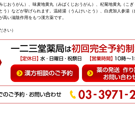
みじおうがん）、味麦地黄丸（みばくじおうがん）、杞菊地黄丸（こぎ
とう）などが挙げられます。温経湯（うんけいとう）、白虎加人参湯（
が高い滋陰作用をもつ漢方薬です。
ださい）