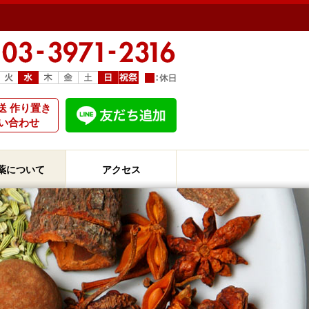
送 作り置き
い合わせ
薬について
アクセス
薬はどうして効くのか
めの漢方薬購入方法
三堂薬局の漢方薬の安全性
名処方解説
薬について