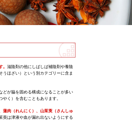
す。
滋陰剤の他にしばしば補陰剤や養陰
そうほざい）という別カテゴリーに含ま
などが脇を固める構成になることが多い
つやく）を含むこともあります。
、蓮肉（れんにく）、山茱萸（さんしゅ
茱萸は津液や血が漏れ出ないようにする