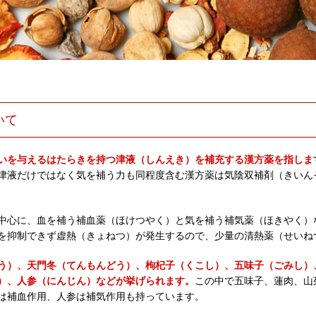
いて
いを与えるはたらきを持つ津液（しんえき）を補充する漢方薬を指しま
津液だけではなく気を補う力も同程度含む漢方薬は気陰双補剤（きいん
中心に、血を補う補血薬（ほけつやく）と気を補う補気薬（ほきやく）
を抑制できず虚熱（きょねつ）が発生するので、少量の清熱薬（せいね
う）、天門冬（てんもんどう）、枸杞子（くこし）、五味子（ごみし）
）、人参（にんじん）などが挙げられます。
この中で五味子、蓮肉、山
は補血作用、人参は補気作用も持っています。