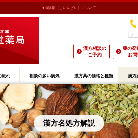
●滋陰剤（じいんざい）について
漢方相談の
薬の発
ご予約
お問
の流れ
相談の多い病気
漢方薬の価格と種類
漢方
漢方
お勧
一二
漢方
漢方
漢方名処方解説