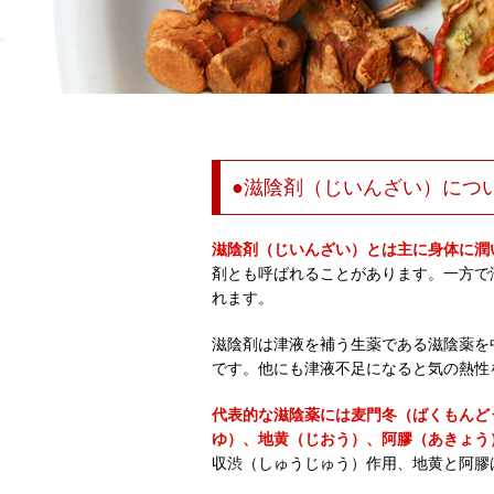
●滋陰剤（じいんざい）につ
滋陰剤（じいんざい）とは主に身体に潤
剤とも呼ばれることがあります。一方で
れます。
滋陰剤は津液を補う生薬である滋陰薬を
です。他にも津液不足になると気の熱性
代表的な滋陰薬には麦門冬（ばくもんど
ゆ）、地黄（じおう）、阿膠（あきょう
収渋（しゅうじゅう）作用、地黄と阿膠