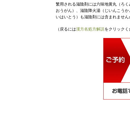
繁用される滋陰剤には六味地黄丸（ろく
おうがん）、滋陰降火湯（じいんこうか
いはいとう）も滋陰剤には含まれません
（戻るには
漢方名処方解説
をクリックく