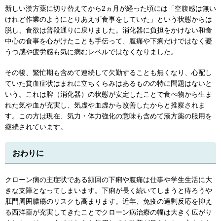
新しい漢方薬に切り替えてから2ヵ月が経った頃には「空腹感は無い
けれど作業のようにとりあえず食事をしていた」という状態からは
脱し、食欲は普段通りに戻りました。消化器に負担をかけない和食
中心の食事を心がけたことも手伝って、腹痛や下痢だけではなく憂
うつ感や疲労感も気に病むレベルではなくなりました。
その後、繁忙期も含めて連続して欠勤することも無くなり、心配し
ていた貧血症状はまれに立ちくらみはあるものの特に問題はないと
いう。これは脾（消化器）の状態が安定したことで食べ物から生ま
れた気や血が充実し、気虚や血虚から改善したからと推察されま
す。この方は現在、気力・体力強化の意味も含めて漢方薬の服用を
継続されています。
おわりに
クローン病の主症状である頻回の下痢や腹痛は仕事や学生生活に大
きな支障となってしまいます。下痢が長く続いてしまうと痔ろうや
肛門周囲膿瘍のリスクも高まります。近年、免疫の過剰反応を抑え
る西洋薬が充実してきたことでクローン病治療の幅は大きく広がり