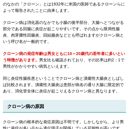
のなかの「クローン」とは1932年に米国の医師であるクローンらに
よって報告されたことに由来します。
クローン病は消化器のなかでも小腸の後半部分、大腸へとつながる
部分である回腸に炎症が起こりやすいです。その点から限局性腸
炎、肉芽腫性回腸炎、回結腸炎などとも呼ばれますがクローン病と
いう呼び名が一般的です。
クローン病の発症年齢は男女ともに10～20歳代の若年者に多いとい
う特徴があります。
男女比も確認されており、その比率は約2：1で
男性がかかりやすい病気といえます。
同じ炎症性腸疾患ということでクローン病と潰瘍性大腸炎としばし
ば比較されます。潰瘍性大腸炎は患部が病名の通り大腸に限定的で
あり、消化管全体に炎症が起こりえるクローン病と異なります。
クローン病の原因
クローン病の根本的な発症原因は不明です。しかしながら、より男
性に発症が多い点から遺伝因子が関係している可能性が高いです。