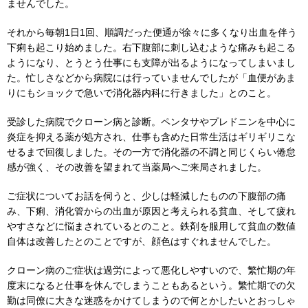
ませんでした。
それから毎朝1日1回、順調だった便通が徐々に多くなり出血を伴う
下痢も起こり始めました。右下腹部に刺し込むような痛みも起こる
ようになり、とうとう仕事にも支障が出るようになってしまいまし
た。忙しさなどから病院には行っていませんでしたが「血便があま
りにもショックで急いで消化器内科に行きました」とのこと。
受診した病院でクローン病と診断。ペンタサやプレドニンを中心に
炎症を抑える薬が処方され、仕事も含めた日常生活はギリギリこな
せるまで回復しました。その一方で消化器の不調と同じくらい倦怠
感が強く、その改善を望まれて当薬局へご来局されました。
ご症状についてお話を伺うと、少しは軽減したものの下腹部の痛
み、下痢、消化管からの出血が原因と考えられる貧血、そして疲れ
やすさなどに悩まされているとのこと。鉄剤を服用して貧血の数値
自体は改善したとのことですが、顔色はすぐれませんでした。
クローン病のご症状は過労によって悪化しやすいので、繁忙期の年
度末になると仕事を休んでしまうこともあるという。繁忙期での欠
勤は同僚に大きな迷惑をかけてしまうので何とかしたいとおっしゃ