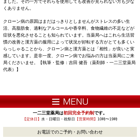
ました。その一方でそれらを使用しても改善が見られない方も少な
くありません。
クローン病の原因はまだはっきりとしませんがストレスの多い生
活、高脂肪食、過剰なアルコールや香辛料、食物繊維の不足などが
症状を悪化させることも知られています。当薬局へはこれら生活習
慣の改善と漢方薬の服用によって状況が好転する方がとても多くい
らっしゃることから、クローン病と漢方薬とは「相性」が良いと実
感しています。是非一度、クローン病でお悩みの方は当薬局にご来
局くださいませ。【執筆・監修：吉田 健吾（薬剤師・一二三堂薬局
代表）】
一二三堂薬局は
初回完全予約制
です。
【定休日】
水・日曜日・祝祭日
【営業時間】
10時〜19時
お電話でのご予約・お問い合わせ