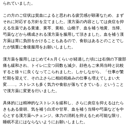
られていました。
この方のご症状は貧血によると思われる疲労感が顕著なため、まず
それに対応する方針を立てました。漢方薬の内容としては炎症を抑
える生薬である黄連、黄芩、黄柏、山梔子、血を補う地黄、当帰、
芍薬などから構成される漢方薬を服用して頂きました。血を補う漢
方薬は胃に負担をかけることもあるので、食欲はあるとのことでし
たが慎重に食後服用をお願いしました。
漢方薬を服用しはじめて4ヵ月くらいが経過した頃には右側の下腹部
痛も緩和され、トイレに立つ回数も減少。顔色もご来局当時と比較
すると徐々に良くなってこられました。しかしながら、「仕事が繁
忙期を迎えて、その上さらに相続税絡みの仕事も増えてしまい大
変……。ストレスも多く気力や食欲が落ちてきている」ということ
で漢方薬に変更を行いました。
具体的には精神的なストレスを緩和し、さらに炎症を抑えるはたら
きもある柴胡、気を補う白朮や甘草、血を補う当帰や芍薬などを中
心とする漢方薬へチェンジ。体力の消耗を抑えるため可能な限り、
睡眠不足にはならないようにお願いしました。