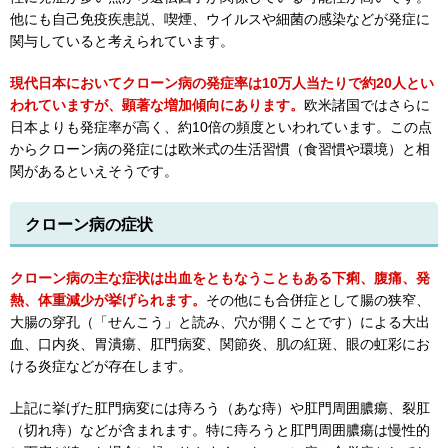
他にも自己免疫疾患説、喫煙、ウイルスや細菌の感染などが発症に
関与していると考えられています。
現代日本においてクローン病の発症率は10万人当たりで約20人とい
われていますが、顕著な増加傾向にあります。
欧米諸国ではさらに
日本よりも発症率が高く、約10倍の頻度といわれています。この点
からクローン病の発症には欧米式の生活習慣（食習慣や環境）と相
関があるといえそうです。
クローン病の症状
クローン病の主な症状は出血をともなうこともある下痢、腹痛、発
熱、体重減少が挙げられます。
その他にも合併症として腸の狭窄、
大腸の穿孔（「せんこう」と読み、穴が開くことです）による大出
血、口内炎、胃潰瘍、肛門病変、関節炎、肌の紅斑、眼の虹彩にお
ける炎症などが存在します。
上記に挙げた肛門病変には痔ろう（あな痔）や肛門周囲膿瘍、裂肛
（切れ痔）などが含まれます。特に痔ろうと肛門周囲膿瘍は慢性的