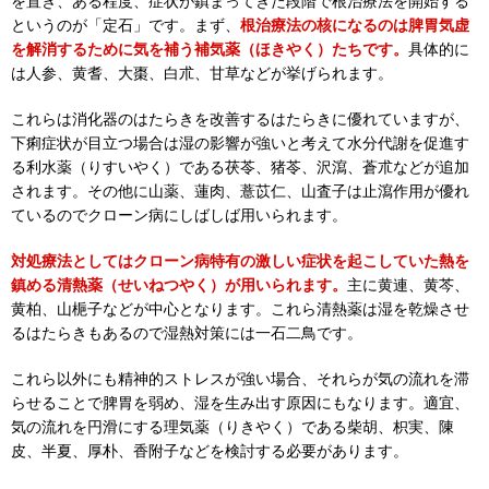
を置き、ある程度、症状が鎮まってきた段階で根治療法を開始する
というのが「定石」です。まず、
根治療法の核になるのは脾胃気虚
を解消するために気を補う補気薬（ほきやく）たちです。
具体的に
は人参、黄耆、大棗、白朮、甘草などが挙げられます。
これらは消化器のはたらきを改善するはたらきに優れていますが、
下痢症状が目立つ場合は湿の影響が強いと考えて水分代謝を促進す
る利水薬（りすいやく）である茯苓、猪苓、沢瀉、蒼朮などが追加
されます。その他に山薬、蓮肉、薏苡仁、山査子は止瀉作用が優れ
ているのでクローン病にしばしば用いられます。
対処療法としてはクローン病特有の激しい症状を起こしていた熱を
鎮める清熱薬（せいねつやく）が用いられます。
主に黄連、黄芩、
黄柏、山梔子などが中心となります。これら清熱薬は湿を乾燥させ
るはたらきもあるので湿熱対策には一石二鳥です。
これら以外にも精神的ストレスが強い場合、それらが気の流れを滞
らせることで脾胃を弱め、湿を生み出す原因にもなります。適宜、
気の流れを円滑にする理気薬（りきやく）である柴胡、枳実、陳
皮、半夏、厚朴、香附子などを検討する必要があります。