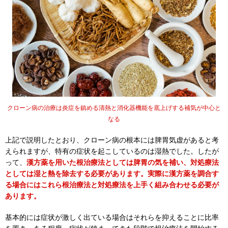
クローン病の治療は炎症を鎮める清熱と消化器機能を底上げする補気が中心と
なる
上記で説明したとおり、クローン病の根本には脾胃気虚があると考
えられますが、特有の症状を起こしているのは湿熱でした。したが
って、
漢方薬を用いた根治療法としては脾胃の気を補い、対処療法
としては湿と熱を除去する必要があります。実際に漢方薬を調合す
る場合にはこれら根治療法と対処療法を上手く組み合わせる必要が
あります。
基本的には症状が激しく出ている場合はそれらを抑えることに比率