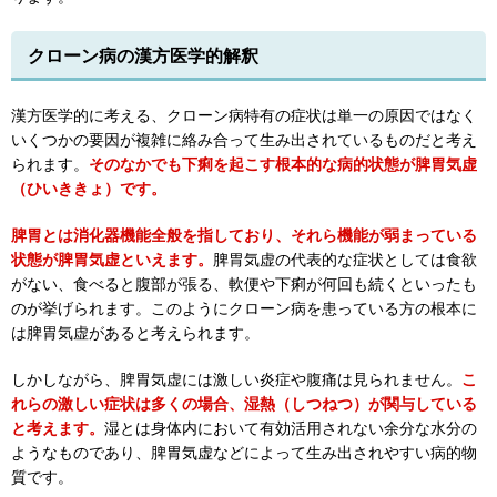
クローン病の漢方医学的解釈
漢方医学的に考える、クローン病特有の症状は単一の原因ではなく
いくつかの要因が複雑に絡み合って生み出されているものだと考え
られます。
そのなかでも下痢を起こす根本的な病的状態が脾胃気虚
（ひいききょ）です。
脾胃とは消化器機能全般を指しており、それら機能が弱まっている
状態が脾胃気虚といえます。
脾胃気虚の代表的な症状としては食欲
がない、食べると腹部が張る、軟便や下痢が何回も続くといったも
のが挙げられます。このようにクローン病を患っている方の根本に
は脾胃気虚があると考えられます。
しかしながら、脾胃気虚には激しい炎症や腹痛は見られません。
こ
れらの激しい症状は多くの場合、湿熱（しつねつ）が関与している
と考えます。
湿とは身体内において有効活用されない余分な水分の
ようなものであり、脾胃気虚などによって生み出されやすい病的物
質です。