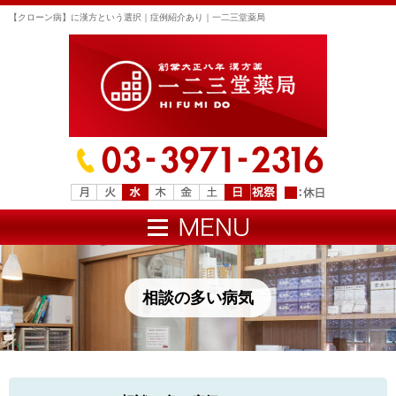
【クローン病】に漢方という選択｜症例紹介あり｜一二三堂薬局
相談の多い病気