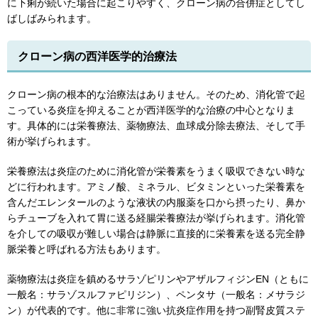
に下痢が続いた場合に起こりやすく、クローン病の合併症としてし
ばしばみられます。
クローン病の西洋医学的治療法
クローン病の根本的な治療法はありません。そのため、消化管で起
こっている炎症を抑えることが西洋医学的な治療の中心となりま
す。具体的には栄養療法、薬物療法、血球成分除去療法、そして手
術が挙げられます。
栄養療法は炎症のために消化管が栄養素をうまく吸収できない時な
どに行われます。アミノ酸、ミネラル、ビタミンといった栄養素を
含んだエレンタールのような液状の内服薬を口から摂ったり、鼻か
らチューブを入れて胃に送る経腸栄養療法が挙げられます。消化管
を介しての吸収が難しい場合は静脈に直接的に栄養素を送る完全静
脈栄養と呼ばれる方法もあります。
薬物療法は炎症を鎮めるサラゾピリンやアザルフィジンEN（ともに
一般名：サラゾスルファピリジン）、ペンタサ（一般名：メサラジ
ン）が代表的です。他に非常に強い抗炎症作用を持つ副腎皮質ステ