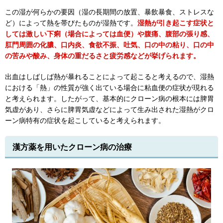
この湿が何らかの要因（湿の長期間の放置、暴飲暴食、ストレスな
ど）によって熱を帯びたものが湿熱です。
湿熱が引き起こす症状と
しては激しい下痢（場合によっては血便）や腹痛、腹部の張り感、
肛門周囲の化膿、口内炎、食欲不振、吐気、口の中の粘り、口の中
の苦みや酸み、身体の重だるさと疲労感などが挙げられます。
出血はしばしば熱が暴れることによって起こると考えるので、湿熱
における「熱」の性質が強く出ている場合に粘血便の症状が現れる
と考えられます。したがって、基本的にクローン病の根本には脾胃
気虚があり、さらに脾胃気虚などによって生み出された湿熱がクロ
ーン病特有の症状を起こしていると考えられます。
漢方薬を用いたクローン病の治療