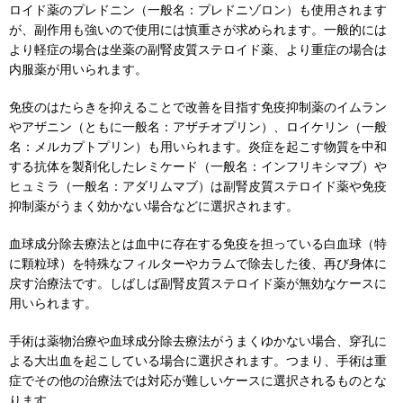
ロイド薬のプレドニン（一般名：プレドニゾロン）も使用されます
が、副作用も強いので使用には慎重さが求められます。一般的には
より軽症の場合は坐薬の副腎皮質ステロイド薬、より重症の場合は
内服薬が用いられます。
免疫のはたらきを抑えることで改善を目指す免疫抑制薬のイムラン
やアザニン（ともに一般名：アザチオプリン）、ロイケリン（一般
名：メルカプトプリン）も用いられます。炎症を起こす物質を中和
する抗体を製剤化したレミケード（一般名：インフリキシマブ）や
ヒュミラ（一般名：アダリムマブ）は副腎皮質ステロイド薬や免疫
抑制薬がうまく効かない場合などに選択されます。
血球成分除去療法とは血中に存在する免疫を担っている白血球（特
に顆粒球）を特殊なフィルターやカラムで除去した後、再び身体に
戻す治療法です。しばしば副腎皮質ステロイド薬が無効なケースに
用いられます。
手術は薬物治療や血球成分除去療法がうまくゆかない場合、穿孔に
よる大出血を起こしている場合に選択されます。つまり、手術は重
症でその他の治療法では対応が難しいケースに選択されるものとな
ります。