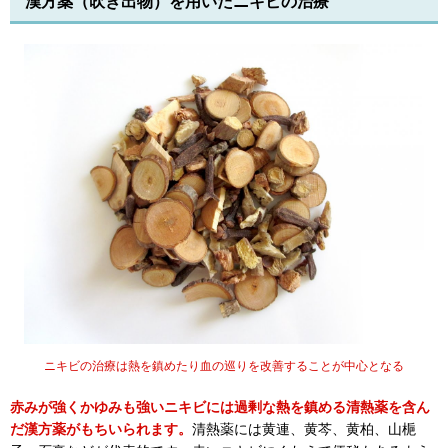
漢方薬（吹き出物）を用いたニキビの治療
ニキビの治療は熱を鎮めたり血の巡りを改善することが中心となる
赤みが強くかゆみも強いニキビには過剰な熱を鎮める清熱薬を含ん
だ漢方薬がもちいられます。
清熱薬には黄連、黄芩、黄柏、山梔