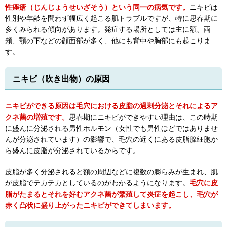
性痤瘡（じんじょうせいざそう）という同一の病気です。
ニキビは
性別や年齢を問わず幅広く起こる肌トラブルですが、特に思春期に
多くみられる傾向があります。発症する場所としては主に額、両
頬、顎の下などの顔面部が多く、他にも背中や胸部にも起こりま
す。
ニキビ（吹き出物）の原因
ニキビができる原因は毛穴における皮脂の過剰分泌とそれによるア
クネ菌の増殖です。
思春期にニキビができやすい理由は、この時期
に盛んに分泌される男性ホルモン（女性でも男性ほどではありませ
んが分泌されています）の影響で、毛穴の近くにある皮脂腺細胞か
ら盛んに皮脂が分泌されているからです。
皮脂が多く分泌されると額の周辺などに複数の膨らみが生まれ、肌
が皮脂でテカテカとしているのがわかるようになります。
毛穴に皮
脂がたまるとそれを好むアクネ菌が繁殖して炎症を起こし、毛穴が
赤く凸状に盛り上がったニキビができてしまいます。