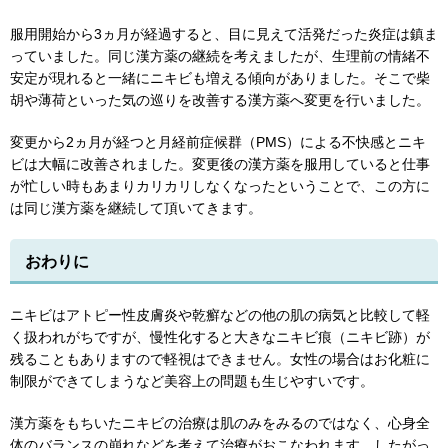
服用開始から3ヵ月が経過すると、目に見えて活発だった炎症は鎮ま
っていました。同じ漢方薬の継続を考えましたが、生理前の情緒不
安定が現れると一緒にニキビも増える傾向がありました。そこで柴
胡や薄荷といった気の巡りを改善する漢方薬へ変更を行いました。
変更から2ヵ月が経つと月経前症候群（PMS）による不快感とニキ
ビは大幅に改善されました。変更後の漢方薬を服用していると仕事
が忙しい時もあまりカリカリしなくなったということで、この方に
は同じ漢方薬を継続して頂いてきます。
おわりに
ニキビはアトピー性皮膚炎や乾癬などの他の肌の病気と比較して軽
く扱われがちですが、慢性化すると大きなニキビ痕（ニキビ跡）が
残ることもありますので軽視はできません。女性の場合はお化粧に
制限ができてしまうなど美容上の問題も生じやすいです。
漢方薬をもちいたニキビの治療は肌のみをみるのではなく、心身全
体のバランスの崩れなどを考えて治療がおこなわれます。したがっ