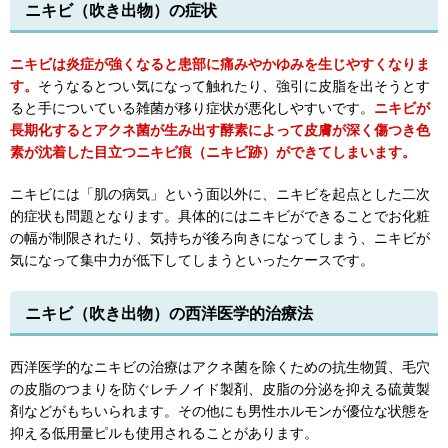
ニキビ（吹き出物）の症状
ニキビは炎症が強くなると患部に痛みやかゆみを生じやすくなりま
す。
そうなるとつい気になって触れたり、強引に皮脂を出そうとす
ると手についている雑菌が移り症状が悪化しやすいです。
ニキビが
長期化するとアクネ菌が生み出す酵素によって皮膚が深く傷つき色
素が沈着した目立つニキビ痕（ニキビ跡）ができてしまいます。
ニキビには「肌の病気」という面以外に、ニキビを起点とした二次
的症状も問題となります。具体的にはニキビができることでお化粧
の幅が制限されたり、気持ちが後ろ向きになってしまう、ニキビが
気になって集中力が低下してしまうといったケースです。
ニキビ（吹き出物）の西洋医学的治療法
西洋医学的なニキビの治療はアクネ菌を除くための抗生物質、毛穴
の皮脂のつまりを防ぐレチノイド製剤、皮脂の分泌を抑える硫黄製
剤などがもちいられます。その他にも男性ホルモンが優位な状態を
抑える低用量ピルも使用されることがあります。