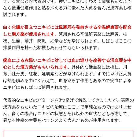
子、石膏などが代表的です。赤いニキビにくわえて便秘もあるよう
なら便通促進作用と熱を抑える力に優れた大黄を含んだ漢方薬も検
討されます。
白く化膿が目立つニキビには風寒邪を発散させる辛温解表薬を配合
した漢方薬が使用されます。
繁用される辛温解表薬には麻黄、桂
枝、生姜、荊芥、防風、細辛などが挙げられます。しばしばここに
排膿作用を持った桔梗もあわせてもちいられます。
瘀血による赤黒いニキビに対しては血の巡りを改善する活血薬を中
心とした漢方薬がもちいられます。
具体的な活血薬には桃仁、川
芎、牡丹皮、紅花、延胡索などが挙げられます。すでに挙げた大黄
は熱を鎮める力にくわえて、血を巡らす作用もあるので瘀血による
ニキビにもしばしば使用されます。
代表的なニキビのパターンを3つ挙げて解説してきましたが、実際の
漢方薬をもちいたニキビの治療はここまで単純なものではありませ
ん。多くの場合はニキビの状態とそれ以外の症状なども考慮して、
異なる性格の生薬をバランスよく含んだものが使用されます。