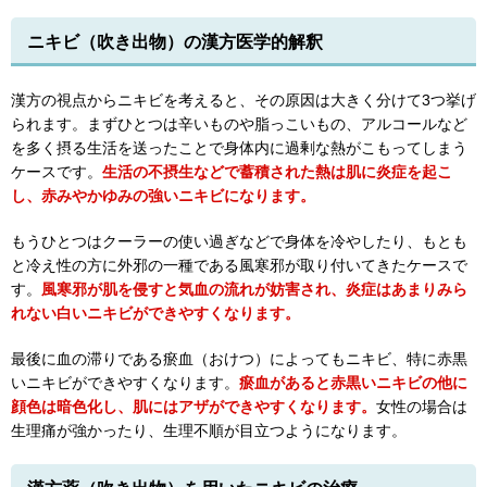
ニキビ（吹き出物）の漢方医学的解釈
漢方の視点からニキビを考えると、その原因は大きく分けて3つ挙げ
られます。まずひとつは辛いものや脂っこいもの、アルコールなど
を多く摂る生活を送ったことで身体内に過剰な熱がこもってしまう
ケースです。
生活の不摂生などで蓄積された熱は肌に炎症を起こ
し、赤みやかゆみの強いニキビになります。
もうひとつはクーラーの使い過ぎなどで身体を冷やしたり、もとも
と冷え性の方に外邪の一種である風寒邪が取り付いてきたケースで
す。
風寒邪が肌を侵すと気血の流れが妨害され、炎症はあまりみら
れない白いニキビができやすくなります。
最後に血の滞りである瘀血（おけつ）によってもニキビ、特に赤黒
いニキビができやすくなります。
瘀血があると赤黒いニキビの他に
顔色は暗色化し、肌にはアザができやすくなります。
女性の場合は
生理痛が強かったり、生理不順が目立つようになります。