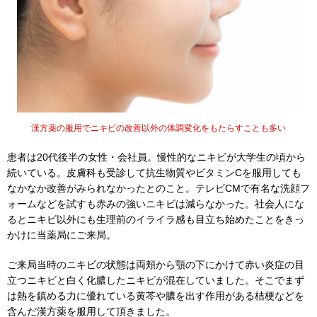
漢方薬の服用でニキビの改善以外の体調変化をもたらすことも多い
患者は20代後半の女性・会社員。慢性的なニキビが大学生の頃から
続いている。皮膚科も受診して抗生物質やビタミンCを服用しても
なかなか改善がみられなかったとのこと。テレビCMで有名な洗顔フ
ォームなどを試すも赤みの強いニキビは減らなかった。社会人にな
るとニキビ以外にも生理前のイライラ感も目立ち始めたことをきっ
かけに当薬局にご来局。
ご来局当時のニキビの状態は両頬から顎の下にかけて赤い炎症の目
立つニキビと白く化膿したニキビが混在していました。そこでまず
は熱を鎮める力に優れている黄芩や膿を出す作用がある桔梗などを
含んだ漢方薬を服用して頂きました。