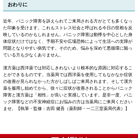
おわりに
近年、パニック障害を訴えられてご来局される方がとても多くなっ
た印象を受けます。これもストレス社会と呼ばれる今日の世相を反
映しているのかもしれません。パニック障害は動悸を中心とした身
体症状だけではなく、予期不安や広場恐怖によって生活への支障が
問題となりやすい病気です。そのため、悩みを深めて悪循環に陥っ
ている方も少なくありません。
漢方薬は西洋薬では対応しきれないより根本的な原因に対応するこ
とができるものです。当薬局では西洋薬を使用してもなかなか症状
の改善が見られなかった方がしばしばご来局されます。そして漢方
薬を服用し始めてから、徐々に症状が改善されることからパニック
障害と漢方薬は「相性」が良いと実感しています。是非一度、パニ
ック障害などの不安神経症にお悩みの方は当薬局にご来局ください
ませ。【執筆・監修：吉田 健吾（薬剤師・一二三堂薬局代表）】