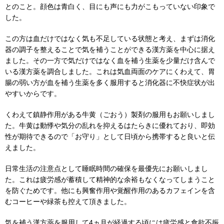
とのこと。顔色は青白く、目にも声にも力がこもっていない印象で
した。
この方は血だけではなく気も不足している状態と考え、まずは消化
器の調子を整えることで気を補うことができる漢方薬を中心に据え
ました。その一方で気だけではなく血を補う生薬を少量だけ含んで
いる漢方薬を調合しました。これは気血両面のケアにくわえて、胃
腸の弱い方が血を補う生薬を多く服用すると消化器に不快症状が出
やすいからです。
くわえて鎮静作用がある牛黄（ごおう）製剤の服用もお願いしまし
た。牛黄は動悸や気分の乱れを抑えるはたらきに優れており、即効
性が期待できるので「お守り」として日頃から携帯すると良いと伝
えました。
日常生活の注意点として睡眠時間の確保を最優先にお願いしまし
た。これは疲労感が蓄積して精神的な余裕もなくなってしまうこと
を防ぐためです。他にも興奮作用や覚醒作用のあるカフェインを含
むコーヒーや緑茶も控えて頂きました。
気を補う漢方薬を服用して4ヵ月が経過する頃には疲労感と食欲不振