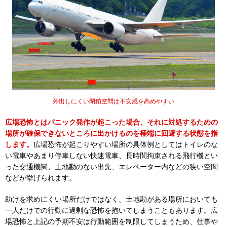
外出しにくい閉鎖空間は不安感を高めやすい
広場恐怖とはパニック発作が起こった場合、それに対処するための
場所が確保できないところに出かけるのを極端に回避する状態を指
します。
広場恐怖が起こりやすい場所の具体例としてはトイレのな
い電車やあまり停車しない快速電車、長時間拘束される飛行機とい
った交通機関、土地勘のない出先、エレベーター内などの狭い空間
などが挙げられます。
助けを求めにくい場所だけではなく、土地勘がある場所においても
一人だけでの行動に過剰な恐怖を抱いてしまうこともあります。広
場恐怖と上記の予期不安は行動範囲を制限してしまうため、仕事や