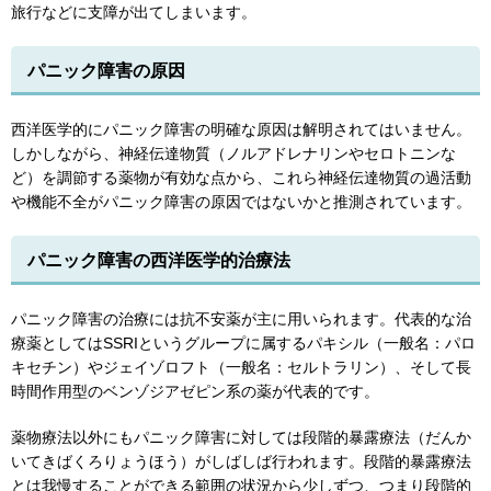
旅行などに支障が出てしまいます。
パニック障害の原因
西洋医学的にパニック障害の明確な原因は解明されてはいません。
しかしながら、神経伝達物質（ノルアドレナリンやセロトニンな
ど）を調節する薬物が有効な点から、これら神経伝達物質の過活動
や機能不全がパニック障害の原因ではないかと推測されています。
パニック障害の西洋医学的治療法
パニック障害の治療には抗不安薬が主に用いられます。代表的な治
療薬としてはSSRIというグループに属するパキシル（一般名：パロ
キセチン）やジェイゾロフト（一般名：セルトラリン）、そして長
時間作用型のベンゾジアゼピン系の薬が代表的です。
薬物療法以外にもパニック障害に対しては段階的暴露療法（だんか
いてきばくろりょうほう）がしばしば行われます。段階的暴露療法
とは我慢することができる範囲の状況から少しずつ、つまり段階的