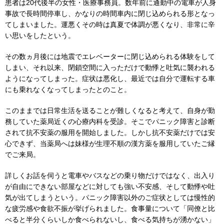
患者は20代後半の女性・医療事務員。数年前に通勤中の電車が人身
事故で長時間停車し、かなりの時間車内に閉じ込められる形となっ
てしまいました。運悪くその時は真夏で体調が悪くなり、非常に辛
い思いをしたという。
その数ヵ月後には地震でエレベーターに閉じ込められる体験をして
しまい、それ以来、閉鎖空間に入っただけで動悸と吐気に襲われる
ようになってしまった。症状は悪化し、最近では自分で運転する車
にも乗れなくなってしまったとのこと。
このままでは日常生活を送ることが難しくなると考えて、自身が勤
務していた薬局近くの心療内科を受診。そこでパニック障害と診断
されて抗不安薬の服用を開始しました。しかし抗不安薬だけでは安
心できず、当薬局へは妹様が生理不順の漢方薬を服用していたご縁
でご来局。
詳しくお話を伺うと電車やバスなどの乗り物だけではなく、出入り
が自由にできない部屋などに対しても強い不安感、そして動悸や吐
気が出てしまうという。パニック障害以外のご症状としては慢性的
な疲労感や食欲不振が挙げられました。食事量について「同僚と比
べると半分くらいしか食べられないし、食べる気持ちが湧かない」