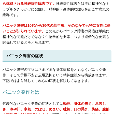
ら構成される神経症性障害です。
神経症性障害とは主に精神的なト
ラブルをきっかけに発症し、精神的・身体的な症状を起こす病気の
総称です。
パニック障害は10代から30代の若年層、そのなかでも特に女性に多
いことが知られています。
この点からパニック障害の発症は単純に
精神的な問題だけではなく生物学的な要素、つまり遺伝的な要素も
関係していると考えられます。
パニック障害の症状
パニック障害の症状はさまざまな身体症状をともなうパニック発
作、そして予期不安と広場恐怖という精神症状から構成されます。
下記ではより詳しくこれらの症状を解説してゆきます。
パニック発作とは
代表的なパニック発作の症状としては
動悸、身体の震え、息苦し
さ、冷や汗、寒気、のぼせ、めまい、吐気、口の渇き、胸痛、腹部