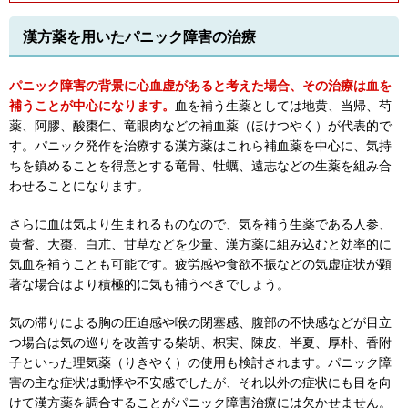
漢方薬を用いたパニック障害の治療
パニック障害の背景に心血虚があると考えた場合、その治療は血を
補うことが中心になります。
血を補う生薬としては地黄、当帰、芍
薬、阿膠、酸棗仁、竜眼肉などの補血薬（ほけつやく）が代表的で
す。パニック発作を治療する漢方薬はこれら補血薬を中心に、気持
ちを鎮めることを得意とする竜骨、牡蠣、遠志などの生薬を組み合
わせることになります。
さらに血は気より生まれるものなので、気を補う生薬である人参、
黄耆、大棗、白朮、甘草などを少量、漢方薬に組み込むと効率的に
気血を補うことも可能です。疲労感や食欲不振などの気虚症状が顕
著な場合はより積極的に気も補うべきでしょう。
気の滞りによる胸の圧迫感や喉の閉塞感、腹部の不快感などが目立
つ場合は気の巡りを改善する柴胡、枳実、陳皮、半夏、厚朴、香附
子といった理気薬（りきやく）の使用も検討されます。パニック障
害の主な症状は動悸や不安感でしたが、それ以外の症状にも目を向
けて漢方薬を調合することがパニック障害治療には欠かせません。