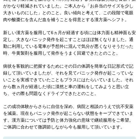
がかなり軽減されていました。ご本人から「お弁当のサイズを少し
大きいものにした」とのこと。良い傾向と考えて、この段階で竜眼
肉や酸棗仁を含んだ血を補うことを得意とする漢方薬へシフト。
新しい漢方薬を服用して6ヵ月が経過する頃には体力面も精神面も安
定し、大きなパニック発作を起こすことはほぼ無くなりました。通
勤に利用している電車が予想外に混んで気分が悪くなりそうだった
時、牛黄製剤を服用して発作をうまく回避できたとのこと。
病状を客観的に把握するためにその日の体調を簡単な日記形式で記
録して頂いていましたが、それを見てパニック発作が起こっていな
いことを実感できていたこともプラスにはたらいていました。それ
から数ヵ月が経過した頃に漠然と車の運転をしてみようと思い立
ち、その際も問題なくドライブできたとのこと。
この成功体験からさらに自信を深め、病院と相談のうえで抗不安薬
を減薬。現在もパニック発作が起こらない状態をキープできていま
す。漢方薬については予防と体力強化の意味で継続服用をご希望。
ご体調に合わせて微調節しながら今も服用して頂いています。