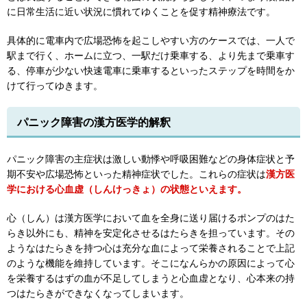
に日常生活に近い状況に慣れてゆくことを促す精神療法です。
具体的に電車内で広場恐怖を起こしやすい方のケースでは、一人で
駅まで行く、ホームに立つ、一駅だけ乗車する、より先まで乗車す
る、停車が少ない快速電車に乗車するといったステップを時間をか
けて行ってゆきます。
パニック障害の漢方医学的解釈
パニック障害の主症状は激しい動悸や呼吸困難などの身体症状と予
期不安や広場恐怖といった精神症状でした。これらの症状は
漢方医
学における心血虚（しんけっきょ）の状態といえます。
心（しん）は漢方医学において血を全身に送り届けるポンプのはた
らき以外にも、精神を安定化させるはたらきを担っています。その
ようなはたらきを持つ心は充分な血によって栄養されることで上記
のような機能を維持しています。そこになんらかの原因によって心
を栄養するはずの血が不足してしまうと心血虚となり、心本来の持
つはたらきができなくなってしまいます。