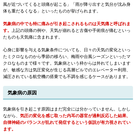
風が近づいてくると頭痛が起こる」「雨が降り出すと気分が沈み身
体も重だるくなる」といったものが挙げられます。
気象病の中でも特に痛みが引き起こされるものは天気痛と呼ばれま
す。
上記の頭痛の例や、天気が崩れると古傷や手術痕が痛むといっ
たものも天気痛に含まれます。
心身に影響を与える気象条件についても、日々の天気の変化といっ
たミクロなものから季節の移ろい、梅雨や台風シーズンといったマ
クロなものまで様々です。気象病という枠からは外れてしまいます
が、敏感な方は気圧変化が生じる高層ビルでのエレベーター利用、
減圧されている航空機の搭乗でも不調を感じるケースがあります。
気象病の原因
気象病を引き起こす原因はまだ完全には分かっていません。しかし
ながら、
気圧の変化を感じ取った内耳の器官が過剰反応した結果、
自律神経のバランスが乱れて発症するという仮説が有力視されてい
ます。