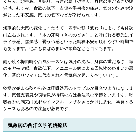
くらみ、頭重感、耳鳴り、首肩の凝りや痛み、身体の重だるさや疲
労感、むくみ、食欲の低下、古傷や手術痕の痛み、気分の沈みや漠
然とした不安感、気力の低下などが挙げられます。
短期的な天気の変化にくわえて、四季の移り変わりによっても体調
は左右されます。「木の芽時（きのめどき）」と呼ばれる春先はイ
ライラ感、焦燥感、憂うつ感といった精神不安が現れやすい時期で
もあります。他にも春はめまいや頭痛なども目立ちます。
雨が続く梅雨時や台風シーズンは気分の沈み、身体の重だるさ、頭
のモヤモヤ感、食欲低下、メニエール病による回転性のめまいの悪
化、関節リウマチに代表される天気痛が起こりやすいです。
乾燥が始まる秋から冬は呼吸器系のトラブルが目立つようになりま
す。気管支喘息や咳喘息が持病の方は要注意の季節といえます。呼
吸器系の病気は風邪やインフルエンザをきっかけに悪化・再発する
ケースもあるので注意が必要です。
気象病の西洋医学的治療法