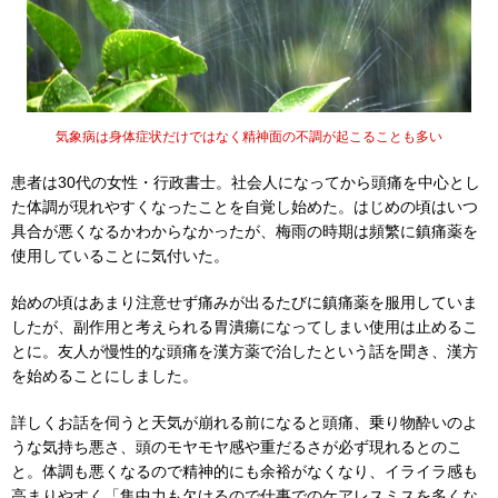
気象病は身体症状だけではなく精神面の不調が起こることも多い
患者は30代の女性・行政書士。社会人になってから頭痛を中心とし
た体調が現れやすくなったことを自覚し始めた。はじめの頃はいつ
具合が悪くなるかわからなかったが、梅雨の時期は頻繁に鎮痛薬を
使用していることに気付いた。
始めの頃はあまり注意せず痛みが出るたびに鎮痛薬を服用していま
したが、副作用と考えられる胃潰瘍になってしまい使用は止めるこ
とに。友人が慢性的な頭痛を漢方薬で治したという話を聞き、漢方
を始めることにしました。
詳しくお話を伺うと天気が崩れる前になると頭痛、乗り物酔いのよ
うな気持ち悪さ、頭のモヤモヤ感や重だるさが必ず現れるとのこ
と。体調も悪くなるので精神的にも余裕がなくなり、イライラ感も
高まりやすく「集中力も欠けるので仕事でのケアレスミスを多くな