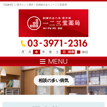
【気象病】に漢方という選択｜症例紹介あり｜一二三堂薬局
相談の多い病気