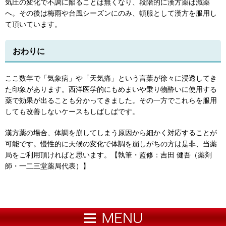
気圧の変化で不調に陥ることは無くなり、段階的に漢方薬は減薬
へ。その後は梅雨や台風シーズンにのみ、頓服として漢方を服用し
て頂いています。
おわりに
ここ数年で「気象病」や「天気痛」という言葉が徐々に浸透してき
た印象があります。西洋医学的にもめまいや乗り物酔いに使用する
薬で効果が出ることも分かってきました。その一方でこれらを服用
しても改善しないケースもしばしばです。
漢方薬の場合、体調を崩してしまう原因から細かく対応することが
可能です。慢性的に天候の変化で体調を崩しがちの方は是非、当薬
局をご利用頂ければと思います。【執筆・監修：吉田 健吾（薬剤
師・一二三堂薬局代表）】