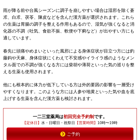
雨が降る前や台風シーズンに調子を崩しやすい場合は湿邪を除く蒼
朮、白朮、茯苓、陳皮などを含んだ漢方薬が選択されます。これら
の生薬は胃腸の調子を整える作用もあるので、湿気が強くなると消
化器の不調（吐気、食欲不振、軟便や下痢など）が出やすい方にも
適しています。
春先に頭痛やめまいといった風邪による身体症状が目立つ方には釣
藤鈎や天麻、身体症状にくわえて不安感やイライラ感のようなメン
タル面での不調が強くなる方には柴胡や薄荷といった気の巡りを整
える生薬も使用されます。
他にも根本的に体力が低下している方は外的要因の影響を一層受け
やすくなります。このような方には人参や地黄といった気や血を底
上げする生薬を含んだ漢方薬も検討されます。
一二三堂薬局は
初回完全予約制
です。
【定休日】
水・日曜日・祝祭日
【営業時間】
10時〜19時
ご予約