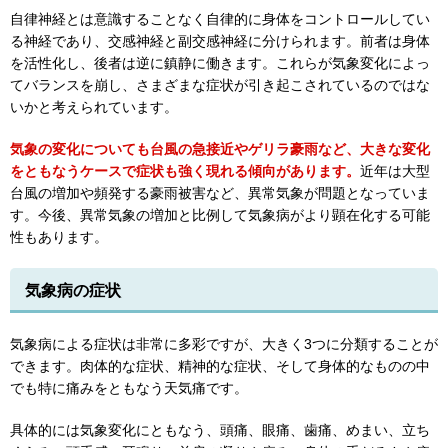
自律神経とは意識することなく自律的に身体をコントロールしてい
る神経であり、交感神経と副交感神経に分けられます。前者は身体
を活性化し、後者は逆に鎮静に働きます。これらが気象変化によっ
てバランスを崩し、さまざまな症状が引き起こされているのではな
いかと考えられています。
気象の変化についても台風の急接近やゲリラ豪雨など、大きな変化
をともなうケースで症状も強く現れる傾向があります。
近年は大型
台風の増加や頻発する豪雨被害など、異常気象が問題となっていま
す。今後、異常気象の増加と比例して気象病がより顕在化する可能
性もあります。
気象病の症状
気象病による症状は非常に多彩ですが、大きく3つに分類することが
できます。肉体的な症状、精神的な症状、そして身体的なものの中
でも特に痛みをともなう天気痛です。
具体的には気象変化にともなう、頭痛、眼痛、歯痛、めまい、立ち