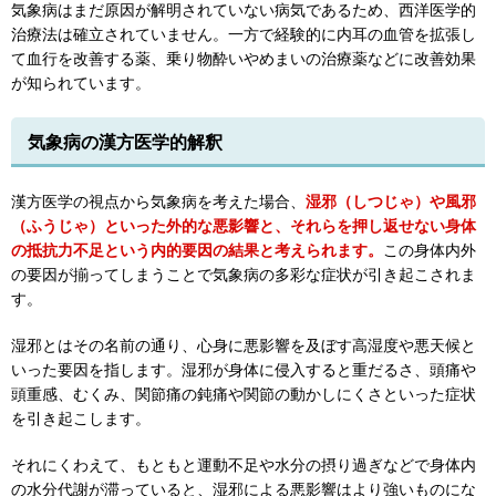
気象病はまだ原因が解明されていない病気であるため、西洋医学的
治療法は確立されていません。一方で経験的に内耳の血管を拡張し
て血行を改善する薬、乗り物酔いやめまいの治療薬などに改善効果
が知られています。
気象病の漢方医学的解釈
漢方医学の視点から気象病を考えた場合、
湿邪（しつじゃ）や風邪
（ふうじゃ）といった外的な悪影響と、それらを押し返せない身体
の抵抗力不足という内的要因の結果と考えられます。
この身体内外
の要因が揃ってしまうことで気象病の多彩な症状が引き起こされま
す。
湿邪とはその名前の通り、心身に悪影響を及ぼす高湿度や悪天候と
いった要因を指します。湿邪が身体に侵入すると重だるさ、頭痛や
頭重感、むくみ、関節痛の鈍痛や関節の動かしにくさといった症状
を引き起こします。
それにくわえて、もともと運動不足や水分の摂り過ぎなどで身体内
の水分代謝が滞っていると、湿邪による悪影響はより強いものにな