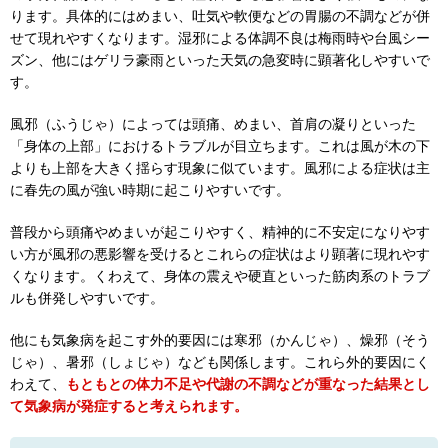
ります。具体的にはめまい、吐気や軟便などの胃腸の不調などが併
せて現れやすくなります。湿邪による体調不良は梅雨時や台風シー
ズン、他にはゲリラ豪雨といった天気の急変時に顕著化しやすいで
す。
風邪（ふうじゃ）によっては頭痛、めまい、首肩の凝りといった
「身体の上部」におけるトラブルが目立ちます。これは風が木の下
よりも上部を大きく揺らす現象に似ています。風邪による症状は主
に春先の風が強い時期に起こりやすいです。
普段から頭痛やめまいが起こりやすく、精神的に不安定になりやす
い方が風邪の悪影響を受けるとこれらの症状はより顕著に現れやす
くなります。くわえて、身体の震えや硬直といった筋肉系のトラブ
ルも併発しやすいです。
他にも気象病を起こす外的要因には寒邪（かんじゃ）、燥邪（そう
じゃ）、暑邪（しょじゃ）なども関係します。これら外的要因にく
わえて、
もともとの体力不足や代謝の不調などが重なった結果とし
て気象病が発症すると考えられます。