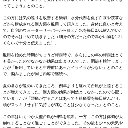
ってしまう」とのこと。
この方には気の巡りを改善する柴胡、水分代謝を促す白朮や茯苓な
どから構成される漢方薬を服用して頂きました。身体に良いと考え
て、自宅のウォーターサーバーから冷えた水を毎日2.0L飲んでいた
のでそれは止めて頂きました（細身の方だったので温かい物を1.2L
くらいで十分と伝えました）。
服用を始めた時期がちょうど梅雨時で、さらにこの年の梅雨はとて
も長かったのでなかなか効果は出ませんでした。調節も検討しまし
たが「服用していると生理前にあったイライラが少ない」とのこと
で、悩みましたが同じ内容で継続へ。
夏の暑さが遠のいてきたころ、例年よりも遅れて台風が上陸するこ
とが増えてきました。漢方薬の効果が判然としなかったので心配し
ていましたが「頭痛がすることはあっても鎮痛薬を毎日飲んだり、
頭がスッキリせずに気持ちが沈むことは少なくなった」とのこと。
この年はいくつか大型台風が列島を縦断。一方、この方は体調が大
崩れすることなく過ごすことができました。その後も少々の天気や