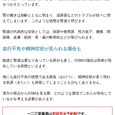
をつかさどっています。
腎の働きは加齢とともに弱まり、泌尿器などのトラブルが徐々に増
えてしまいます。このような状態を腎虚と呼びます。
腎虚の代表的な症状としては、頻尿や夜間尿、性力低下、腰痛、関
節痛、皮膚・筋肉・骨・歯の軟弱化などが挙げられます。
血行不良や精神症状が見られる場合も
陰虚と腎虚は重なり合っている部分も多く、GSMの場合は両者が混
在している状態といえます。
他にも血行不良の状態である瘀血（おけつ）、精神症状が多く現れ
る気滞（きたい）も併発してしまうことも少なくありません。
漢方の視点からGSMを見る際、どのような濃淡でこれらが存在して
いるかを考える必要があります。
一二三堂薬局は
初回完全予約制
です。