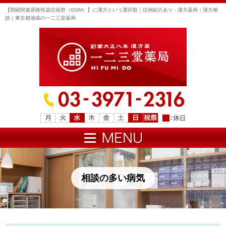
【閉経関連尿路性器症候群（GSM）】に漢方という選択肢｜症例紹介あり - 漢方薬局｜漢方相
談｜東京都池袋の一二三堂薬局
相談の多い病気