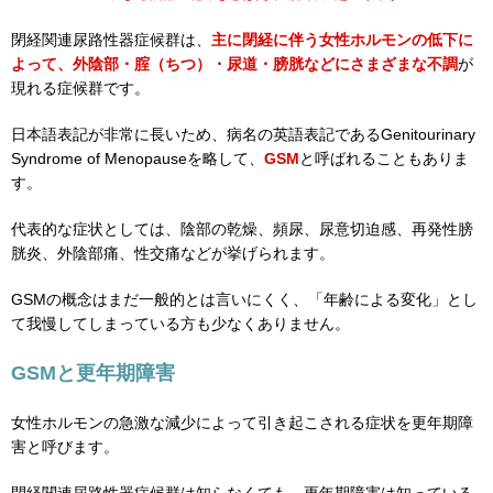
閉経関連尿路性器症候群は、
主に閉経に伴う女性ホルモンの低下に
よって、外陰部・腟（ちつ）・尿道・膀胱などにさまざまな不調
が
現れる症候群です。
日本語表記が非常に長いため、病名の英語表記であるGenitourinary
Syndrome of Menopauseを略して、
GSM
と呼ばれることもありま
す。
代表的な症状としては、陰部の乾燥、頻尿、尿意切迫感、再発性膀
胱炎、外陰部痛、性交痛などが挙げられます。
GSMの概念はまだ一般的とは言いにくく、「年齢による変化」とし
て我慢してしまっている方も少なくありません。
GSMと更年期障害
女性ホルモンの急激な減少によって引き起こされる症状を更年期障
害と呼びます。