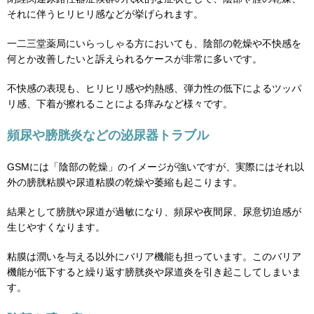
それに伴うヒリヒリ感などが挙げられます。
一二三堂薬局にいらっしゃる方においても、陰部の乾燥や不快感を
何とか改善したいと訴えられるケースが非常に多いです。
不快感の表現も、ヒリヒリ感や灼熱感、弾力性の低下によるツッパ
リ感、下着が擦れることによる痒みなど様々です。
頻尿や膀胱炎などの泌尿器トラブル
GSMには「陰部の乾燥」のイメージが強いですが、実際にはそれ以
外の膀胱粘膜や尿道粘膜の乾燥や萎縮も起こります。
結果として膀胱や尿道が過敏になり、頻尿や夜間尿、尿意切迫感が
生じやすくなります。
粘膜は潤いを与える以外にバリア機能も担っています。このバリア
機能が低下すると繰り返す膀胱炎や尿道炎を引き起こしてしまいま
す。