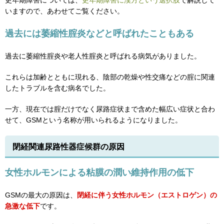
更年期障害については、
更年期障害に漢方という選択肢
で解説して
いますので、あわせてご覧ください。
過去には萎縮性腟炎などと呼ばれたこともある
過去に萎縮性腟炎や老人性腟炎と呼ばれる病気がありました。
これらは加齢とともに現れる、陰部の乾燥や性交痛などの腟に関連
したトラブルを含む病名でした。
一方、現在では腟だけでなく尿路症状まで含めた幅広い症状と合わ
せて、GSMという名称が用いられるようになりました。
閉経関連尿路性器症候群の原因
女性ホルモンによる粘膜の潤い維持作用の低下
GSMの最大の原因は、
閉経に伴う女性ホルモン（エストロゲン）の
急激な低下
です。