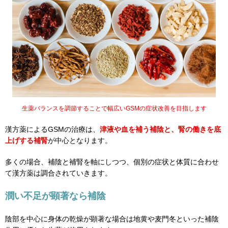
生薬バランスを調節することで幅広いGSMの症状改善を目指します
漢方薬によるGSMの治療は、
津液や血を補う補陰と、腎の働きを底
上げする補腎
が中心となります。
多くの場合、補陰と補腎を軸にしつつ、個別の症状と体質に合わせ
て漢方薬は調合されていきます。
潤い不足が顕著なら補陰
陰部を中心に身体の乾燥が顕著な場合は地黄や麦門冬といった補陰